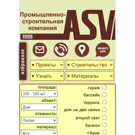
площадь:
гараж
бассейн
объект:
терраса
дом на две семьи
этажность:
второй свет
балкон
материал:
+баня