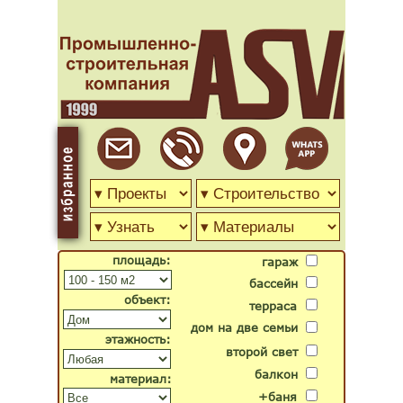
площадь:
гараж
бассейн
объект:
терраса
дом на две семьи
этажность:
второй свет
балкон
материал:
+баня