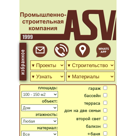
площадь:
гараж
бассейн
объект:
терраса
дом на две семьи
этажность:
второй свет
балкон
материал:
+баня