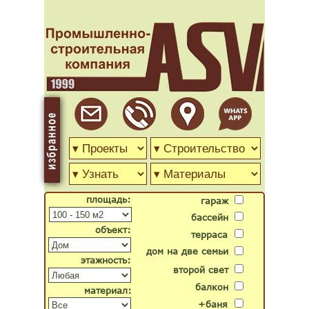
площадь:
гараж
бассейн
объект:
терраса
дом на две семьи
этажность:
второй свет
балкон
материал:
+баня