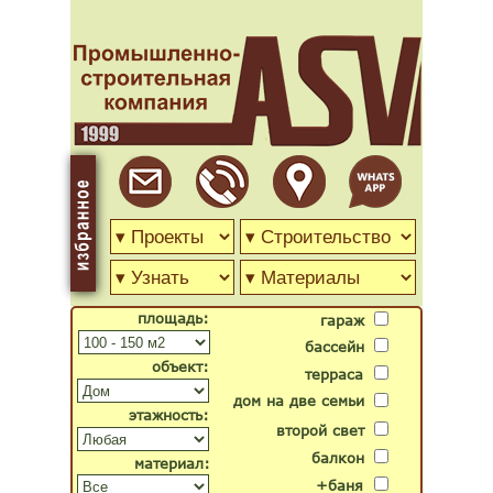
площадь:
гараж
бассейн
объект:
терраса
дом на две семьи
этажность:
второй свет
балкон
материал:
+баня