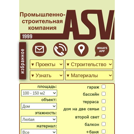
площадь:
гараж
бассейн
объект:
терраса
дом на две семьи
этажность:
второй свет
балкон
материал:
+баня