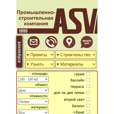
площадь:
гараж
бассейн
объект:
терраса
дом на две семьи
этажность:
второй свет
балкон
материал:
+баня